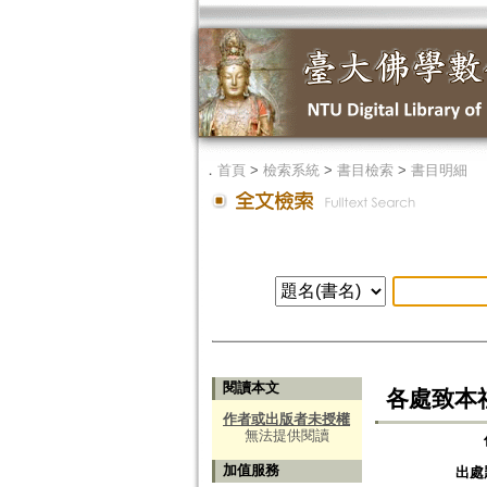
．
首頁
>
檢索系統
>
書目檢索
>
書目明細
閱讀本文
各處致本
作者或出版者未授權
無法提供閱讀
加值服務
出處