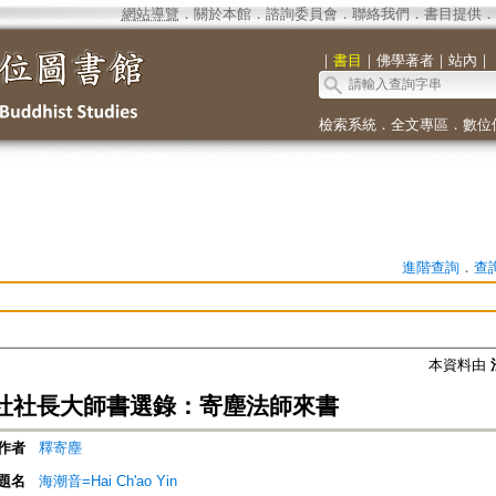
網站導覽
．
關於本館
．
諮詢委員會
．
聯絡我們
．
書目提供
．
｜
書目
｜
佛學著者
｜
站內
｜
檢索系統
．
全文專區
．
數位
進階查詢
．
查
本資料由
社社長大師書選錄：寄塵法師來書
作者
釋寄塵
題名
海潮音=Hai Ch'ao Yin