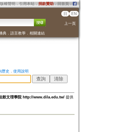
版權聲明
．
引用本站
．
捐款贊助
．
回首頁
．
日
EN
上一頁
佛典
．
語言教學
．
相關連結
詢歷史
．
使用說明
法鼓文理學院 http://www.dila.edu.tw/
提供