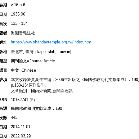
v.16 n.6
卷期
1935.06
日期
133 - 134
頁次
版者
海潮音雜誌社
https://www.shandaotemple.org.tw/index.htm
網址
版地
臺北市, 臺灣 [Taipei shih, Taiwan]
類型
期刊論文=Journal Article
語言
中文=Chinese
註項
本文收錄於黃夏年主編，2006年出版之《民國佛教期刊文獻集成》v.190, p.55
p.133-134原刊影印。
文章類別：國內外新聞,新聞與通訊
SSN
10152741 (P)
來源
民國佛教期刊文獻集成 v.190
443
次數
2014.11.01
日期
2022.03.29
日期