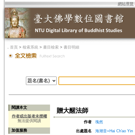
網站導覽
．
首頁
>
檢索系統
>
書目檢索
>
書目明細
閱讀本文
贈大醒法師
作者或出版者未授權
無法提供閱讀
作者
塊然
加值服務
出處題名
海潮音=Hai Ch'ao Yin