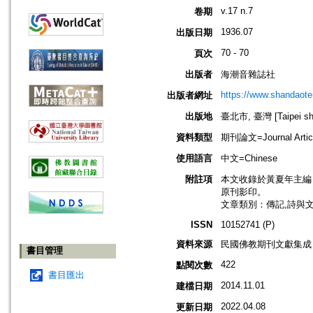
v.17 n.7
卷期
1936.07
出版日期
70 - 70
頁次
出版者
海潮音雜誌社
https://www.shandaote
出版者網址
出版地
臺北市, 臺灣 [Taipei shi
資料類型
期刊論文=Journal Artic
使用語言
中文=Chinese
附註項
本文收錄於黃夏年主編，20
原刊影印。
文章類別：傳記,詩與
ISSN
10152741 (P)
資料來源
民國佛教期刊文獻集成 v
書目管理
422
點閱次數
書目匯出
2014.11.01
建檔日期
2022.04.08
更新日期