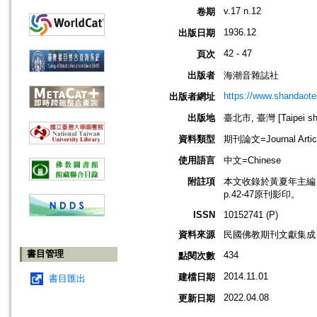
v.17 n.12
卷期
1936.12
出版日期
42 - 47
頁次
出版者
海潮音雜誌社
https://www.shandaote
出版者網址
出版地
臺北市, 臺灣 [Taipei shi
資料類型
期刊論文=Journal Artic
使用語言
中文=Chinese
附註項
本文收錄於黃夏年主編，20
p.42-47原刊影印。
ISSN
10152741 (P)
資料來源
民國佛教期刊文獻集成 v
書目管理
434
點閱次數
2014.11.01
建檔日期
書目匯出
2022.04.08
更新日期