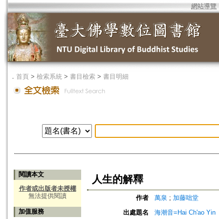
網站導覽
．
首頁
>
檢索系統
>
書目檢索
>
書目明細
閱讀本文
人生的解釋
作者或出版者未授權
無法提供閱讀
作者
萬泉
;
加藤咄堂
加值服務
出處題名
海潮音=Hai Ch'ao Yin