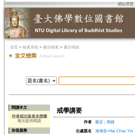
網站導覽
．
首頁
>
檢索系統
>
書目檢索
>
書目明細
閱讀本文
戒學講要
作者或出版者未授權
無法提供閱讀
作者
嚴定
;
憬鐘
加值服務
出處題名
海潮音=Hai Ch'ao Yin