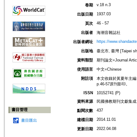
v.18 n.3
卷期
1937.03
出版日期
46 - 57
頁次
出版者
海潮音雜誌社
https://www.shandaote
出版者網址
出版地
臺北市, 臺灣 [Taipei shi
資料類型
期刊論文=Journal Artic
使用語言
中文=Chinese
附註項
本文收錄於黃夏年主編，20
p.46-57原刊影印。
ISSN
10152741 (P)
資料來源
民國佛教期刊文獻集成 v
書目管理
437
點閱次數
2014.11.01
建檔日期
書目匯出
2022.04.08
更新日期