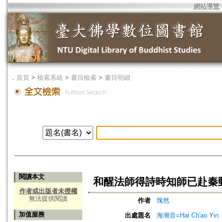
網站導覽
．
首頁
>
檢索系統
>
書目檢索
>
書目明細
閱讀本文
和醒法師得詩時知師已赴秦
作者或出版者未授權
無法提供閱讀
作者
塊然
加值服務
出處題名
海潮音=Hai Ch'ao Yin