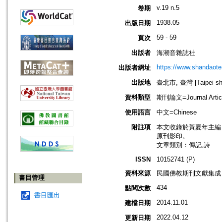
v.19 n.5
卷期
1938.05
出版日期
59 - 59
頁次
出版者
海潮音雜誌社
https://www.shandaote
出版者網址
出版地
臺北市, 臺灣 [Taipei shi
資料類型
期刊論文=Journal Artic
使用語言
中文=Chinese
附註項
本文收錄於黃夏年主編，20
原刊影印。
文章類別：傳記,詩
ISSN
10152741 (P)
資料來源
民國佛教期刊文獻集成 v
書目管理
434
點閱次數
書目匯出
2014.11.01
建檔日期
2022.04.12
更新日期