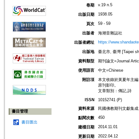
v.19 n.5
卷期
1938.05
出版日期
59 - 59
頁次
出版者
海潮音雜誌社
https://www.shandaote
出版者網址
出版地
臺北市, 臺灣 [Taipei shi
資料類型
期刊論文=Journal Artic
使用語言
中文=Chinese
附註項
本文收錄於黃夏年主編，20
原刊影印。
文章類別：傳記,詩
ISSN
10152741 (P)
資料來源
民國佛教期刊文獻集成 v
書目管理
450
點閱次數
書目匯出
2014.11.01
建檔日期
2022.04.12
更新日期