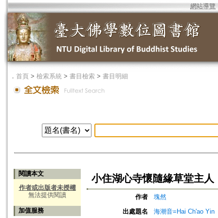
網站導覽
．
首頁
>
檢索系統
>
書目檢索
>
書目明細
閱讀本文
小住湖心寺懷隨緣草堂主人
作者或出版者未授權
無法提供閱讀
作者
塊然
加值服務
出處題名
海潮音=Hai Ch'ao Yin