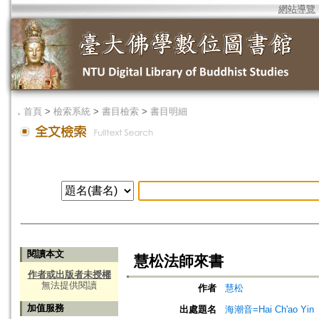
網站導覽
．
首頁
>
檢索系統
>
書目檢索
>
書目明細
閱讀本文
慧松法師來書
作者或出版者未授權
無法提供閱讀
作者
慧松
加值服務
出處題名
海潮音=Hai Ch'ao Yin