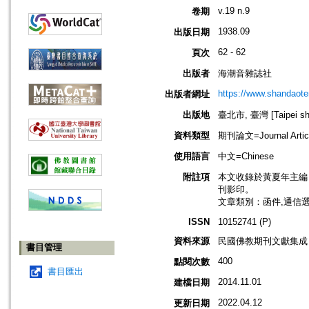
v.19 n.9
卷期
1938.09
出版日期
62 - 62
頁次
出版者
海潮音雜誌社
https://www.shandaote
出版者網址
出版地
臺北市, 臺灣 [Taipei shi
資料類型
期刊論文=Journal Artic
使用語言
中文=Chinese
附註項
本文收錄於黃夏年主編，20
刊影印。
文章類別：函件,通信
ISSN
10152741 (P)
資料來源
民國佛教期刊文獻集成 v
書目管理
400
點閱次數
書目匯出
2014.11.01
建檔日期
2022.04.12
更新日期