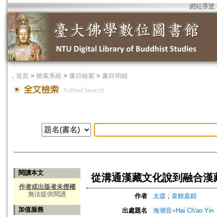
網站導覽
．
首頁
>
檢索系統
>
書目檢索
>
書目明細
閱讀本文
從溝通漢藏文化說到融合漢
作者或出版者未授權
無法提供閱讀
作者
太虛
;
喜饒嘉錯
加值服務
出處題名
海潮音=Hai Ch'ao Yin