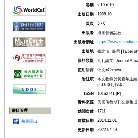
v.19 n.10
卷期
1938.10
出版日期
3 - 6
頁次
出版者
海潮音雜誌社
https://www.shandaote
出版者網址
出版地
臺北市, 臺灣 [Taipei shi
資料類型
期刊論文=Journal Artic
使用語言
中文=Chinese
附註項
本文收錄於黃夏年主編，20
p.3-6原刊影印。
ISSN
10152741 (P)
資料來源
民國佛教期刊文獻集成 v
書目管理
1711
點閱次數
2014.11.01
建檔日期
書目匯出
2022.04.14
更新日期