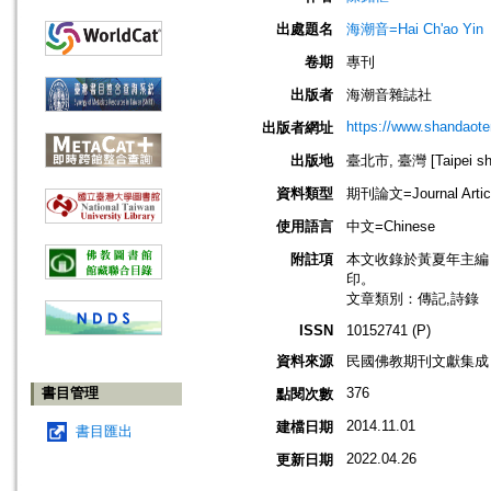
出處題名
海潮音=Hai Ch'ao Yin
卷期
專刊
出版者
海潮音雜誌社
https://www.shandaote
出版者網址
出版地
臺北市, 臺灣 [Taipei shi
資料類型
期刊論文=Journal Artic
使用語言
中文=Chinese
附註項
本文收錄於黃夏年主編，
印。
文章類別：傳記,詩錄
ISSN
10152741 (P)
資料來源
民國佛教期刊文獻集成 v
書目管理
376
點閱次數
2014.11.01
建檔日期
書目匯出
2022.04.26
更新日期