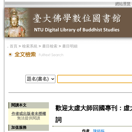
網站導覽
．
首頁
>
檢索系統
>
書目檢索
>
書目明細
閱讀本文
歡迎太虛大師回國專刊：虛
作者或出版者未授權
無法提供閱讀
詞
加值服務
作者
陳銘樞