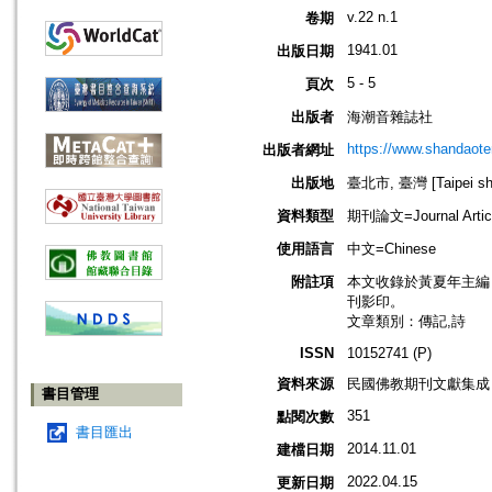
v.22 n.1
卷期
1941.01
出版日期
5 - 5
頁次
出版者
海潮音雜誌社
https://www.shandaote
出版者網址
出版地
臺北市, 臺灣 [Taipei shi
資料類型
期刊論文=Journal Artic
使用語言
中文=Chinese
附註項
本文收錄於黃夏年主編，20
刊影印。
文章類別：傳記,詩
ISSN
10152741 (P)
資料來源
民國佛教期刊文獻集成 v
書目管理
351
點閱次數
書目匯出
2014.11.01
建檔日期
2022.04.15
更新日期