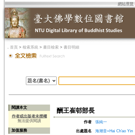
網站導覽
．
首頁
>
檢索系統
>
書目檢索
>
書目明細
閱讀本文
酬王崔邨部長
作者或出版者未授權
無法提供閱讀
作者
張純一
加值服務
出處題名
海潮音=Hai Ch'ao Yin