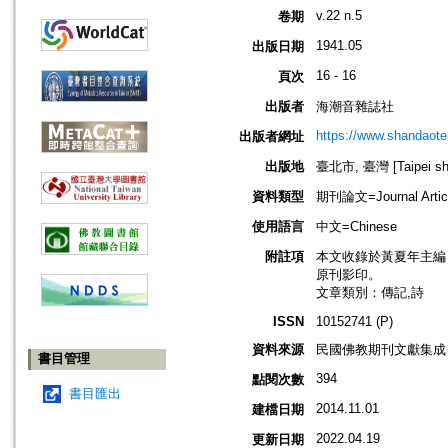
v.22 n.5
卷期
1941.05
出版日期
16 - 16
頁次
出版者
海潮音雜誌社
https://www.shandaote
出版者網址
出版地
臺北市, 臺灣 [Taipei shi
資料類型
期刊論文=Journal Artic
使用語言
中文=Chinese
附註項
本文收錄於黃夏年主編，20
原刊影印。
文章類別：傳記,詩
ISSN
10152741 (P)
資料來源
民國佛教期刊文獻集成 v
書目管理
394
點閱次數
書目匯出
2014.11.01
建檔日期
2022.04.19
更新日期