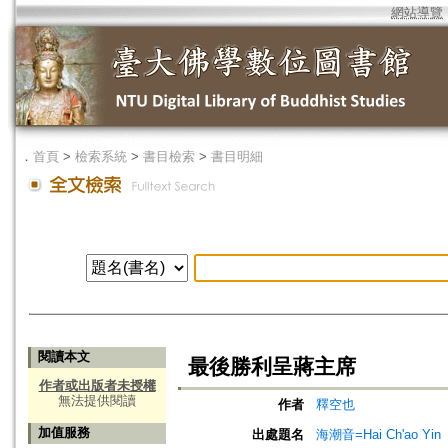
網站導覽
．
首頁
>
檢索系統
>
書目檢索
>
書目明細
閱讀本文
最後勝利呈蔣主席
作者或出版者未授權
無法提供閱讀
作者
釋空也
加值服務
出處題名
海潮音=Hai Ch'ao Yin