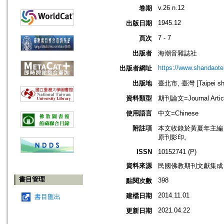
v.26 n.12
卷期
1945.12
出版日期
7 - 7
頁次
出版者
海潮音雜誌社
https://www.shandaote
出版者網址
出版地
臺北市, 臺灣 [Taipei shi
資料類型
期刊論文=Journal Artic
使用語言
中文=Chinese
附註項
本文收錄於黃夏年主編，20
原刊影印。
ISSN
10152741 (P)
資料來源
民國佛教期刊文獻集成 v
書目管理
398
點閱次數
2014.11.01
建檔日期
書目匯出
2021.04.22
更新日期