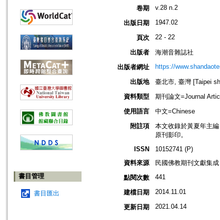
v.28 n.2
卷期
1947.02
出版日期
22 - 22
頁次
出版者
海潮音雜誌社
https://www.shandaote
出版者網址
出版地
臺北市, 臺灣 [Taipei shi
資料類型
期刊論文=Journal Artic
使用語言
中文=Chinese
附註項
本文收錄於黃夏年主編，20
原刊影印。
ISSN
10152741 (P)
資料來源
民國佛教期刊文獻集成 v
書目管理
441
點閱次數
2014.11.01
建檔日期
書目匯出
2021.04.14
更新日期