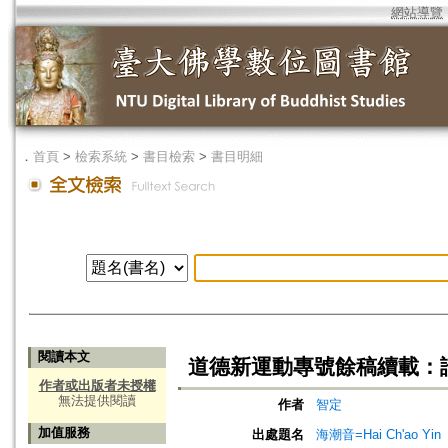
網站導覽
．
首頁
>
檢索系統
>
書目檢索
>
書目明細
閱讀本文
道德新運動專號餘稿續載：
作者或出版者未授權
無法提供閱讀
作者
智定
加值服務
出處題名
海潮音=Hai Ch'ao Yin