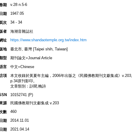
v.28 n.5-6
卷期
1947.05
日期
34 - 34
頁次
版者
海潮音雜誌社
https://www.shandaotemple.org.tw/index.htm
網址
版地
臺北市, 臺灣 [Taipei shih, Taiwan]
類型
期刊論文=Journal Article
語言
中文=Chinese
註項
本文收錄於黃夏年主編，2006年出版之《民國佛教期刊文獻集成》v.203, p.4
p.34原刊影印。
文章類別：訃聞,輓詩
SSN
10152741 (P)
來源
民國佛教期刊文獻集成 v.203
460
次數
2014.11.01
日期
2021.04.14
日期