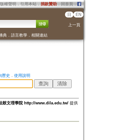
版權聲明
．
引用本站
．
捐款贊助
．
回首頁
．
日
EN
上一頁
佛典
．
語言教學
．
相關連結
詢歷史
．
使用說明
法鼓文理學院 http://www.dila.edu.tw/
提供