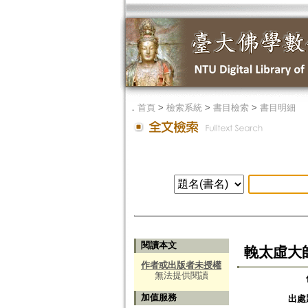
．
首頁
>
檢索系統
>
書目檢索
>
書目明細
閱讀本文
輓太虛大
作者或出版者未授權
無法提供閱讀
加值服務
出處