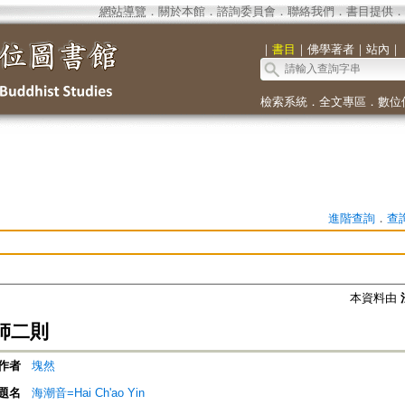
網站導覽
．
關於本館
．
諮詢委員會
．
聯絡我們
．
書目提供
．
｜
書目
｜
佛學著者
｜
站內
｜
檢索系統
．
全文專區
．
數位
進階查詢
．
查
本資料由
師二則
作者
塊然
題名
海潮音=Hai Ch'ao Yin