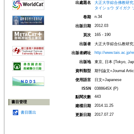
出處題名
大正大学綜合佛教研究所年報=Annua
タイショウ ダイガク 
n.34
卷期
2012.03
出版日期
165 - 190
頁次
出版者
大正大学綜合仏教研究
http://www.tais.ac.jp/
出版者網址
出版地
東京, 日本 [Tokyo, Jap
資料類型
期刊論文=Journal Artic
使用語言
日文=Japanese
ISSN
0388645X (P)
443
點閱次數
書目管理
2014.11.25
建檔日期
書目匯出
2017.07.27
更新日期