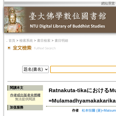
網站導覽
．
首頁
>
檢索系統
>
書目檢索
>
書目明細
閱讀本文
Ratnakuta-tikaにおけるM
作者或出版者未授權
無法提供閱讀
=Mulamadhyamakakarika 
加值服務
作者
松本恒爾 (著)=Matsumoto,