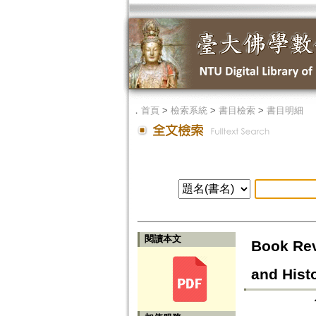
．
首頁
>
檢索系統
>
書目檢索
>
書目明細
閱讀本文
Book Rev
and Hist