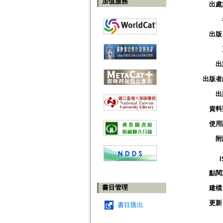
加值服務
出處
出版
出
出版者
出
資料
使用
附
點閱
書目管理
建檔
更新
書目匯出