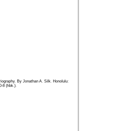
iography. By Jonathan A. Silk. Honolulu:
-8 (hbk.).