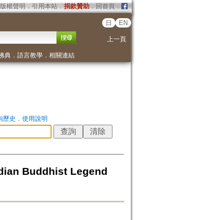
版權聲明
．
引用本站
．
捐款贊助
．
回首頁
．
日
EN
上一頁
佛典
．
語言教學
．
相關連結
詢歷史
．
使用說明
ndian Buddhist Legend