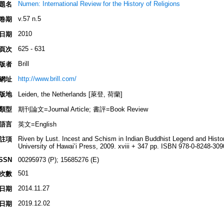
Numen: International Review for the History of Religions
題名
v.57 n.5
卷期
2010
日期
625 - 631
頁次
Brill
版者
http://www.brill.com/
網址
版地
Leiden, the Netherlands [萊登, 荷蘭]
類型
期刊論文=Journal Article; 書評=Book Review
語言
英文=English
Riven by Lust. Incest and Schism in Indian Buddhist Legend and Histor
註項
University of Hawai’i Press, 2009. xviii + 347 pp. ISBN 978-0-8248-3090
ISSN
00295973 (P); 15685276 (E)
501
次數
2014.11.27
日期
2019.12.02
日期