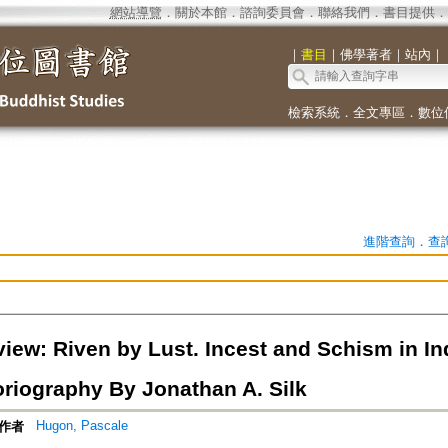
網站導覽
．
關於本館
．
諮詢委員會
．
聯絡我們
．
書目提供
．
｜
書目
｜
佛學著者
｜
站內
｜
檢索系統
．
全文專區
．
數位
進階查詢
．
查
iew: Riven by Lust. Incest and Schism in I
oriography By Jonathan A. Silk
Hugon, Pascale
作者