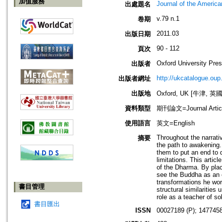
加值服務
Journal of the Americ
出處題名
v.79 n.1
卷期
2011.03
出版日期
90 - 112
頁次
Oxford University Pre
出版者
http://ukcatalogue.oup
出版者網址
出版地
Oxford, UK [牛津, 英國
資料類型
期刊論文=Journal Artic
使用語言
英文=English
Throughout the narrativ
摘要
the path to awakening.
them to put an end to 
limitations. This artic
of the Dharma. By placi
see the Buddha as an e
transformations he work
書目管理
structural similarities
role as a teacher of 
書目匯出
ISSN
00027189 (P); 1477458