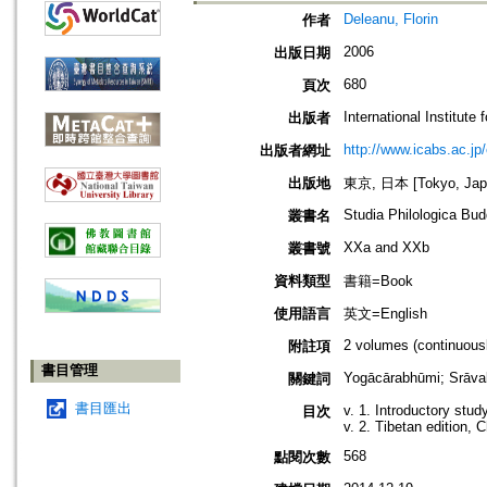
Deleanu, Florin
作者
2006
出版日期
680
頁次
International Institute
出版者
http://www.icabs.ac.jp/
出版者網址
出版地
東京, 日本 [Tokyo, Jap
Studia Philologica Bu
叢書名
XXa and XXb
叢書號
資料類型
書籍=Book
使用語言
英文=English
2 volumes (continuousl
附註項
書目管理
Yogācārabhūmi; Srāv
關鍵詞
書目匯出
v. 1. Introductory study
目次
v. 2. Tibetan edition, C
568
點閱次數