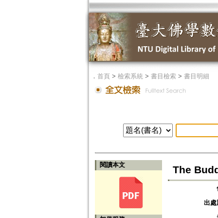
．
首頁
>
檢索系統
>
書目檢索
>
書目明細
閱讀本文
The Budd
出處