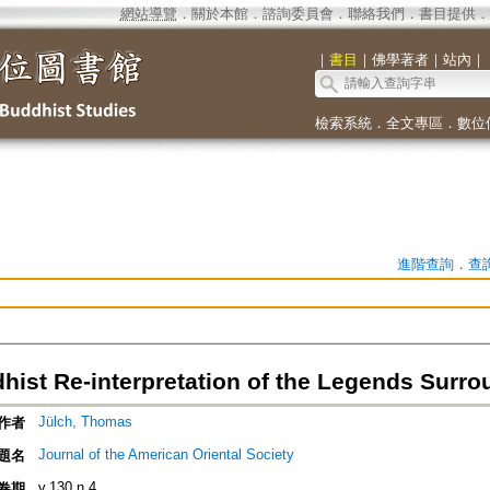
網站導覽
．
關於本館
．
諮詢委員會
．
聯絡我們
．
書目提供
．
｜
書目
｜
佛學著者
｜
站內
｜
檢索系統
．
全文專區
．
數位
進階查詢
．
查
hist Re-interpretation of the Legends Surr
Jülch, Thomas
作者
Journal of the American Oriental Society
題名
v.130 n.4
卷期