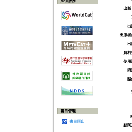
加值服務
出版
出
出版者
出
資料
使用
附
關
書目管理
I
書目匯出
點閱