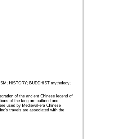
HISM; HISTORY; BUDDHIST mythology;
tegration of the ancient Chinese legend of
ions of the king are outlined and
were used by Medieval-era Chinese
g's travels are associated with the