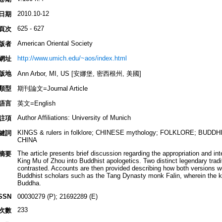
2010.10-12
日期
625 - 627
頁次
American Oriental Society
版者
http://www.umich.edu/~aos/index.html
網址
版地
Ann Arbor, MI, US [安娜堡, 密西根州, 美國]
類型
期刊論文=Journal Article
語言
英文=English
Author Affiliations: University of Munich
註項
KINGS & rulers in folklore; CHINESE mythology; FOLKLORE; BUDD
鍵詞
CHINA
The article presents brief discussion regarding the appropriation and in
摘要
King Mu of Zhou into Buddhist apologetics. Two distinct legendary tradit
contrasted. Accounts are then provided describing how both versions 
Buddhist scholars such as the Tang Dynasty monk Falin, wherein the kin
Buddha.
SSN
00030279 (P); 21692289 (E)
233
次數