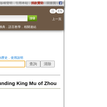
版權聲明
．
引用本站
．
捐款贊助
．
回首頁
．
日
EN
上一頁
佛典
．
語言教學
．
相關連結
詢歷史
．
使用說明
ounding King Mu of Zhou