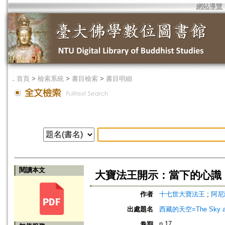
網站導覽
．
首頁
>
檢索系統
>
書目檢索
>
書目明細
閱讀本文
大寶法王開示：當下的心識
作者
十七世大寶法王
;
阿尼
出處題名
西藏的天空=The Sky ab
n.17
卷期