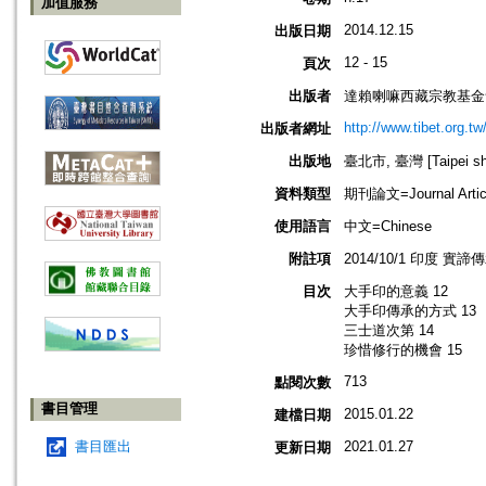
加值服務
2014.12.15
出版日期
12 - 15
頁次
出版者
達賴喇嘛西藏宗教基金
http://www.tibet.org.tw
出版者網址
出版地
臺北市, 臺灣 [Taipei shi
資料類型
期刊論文=Journal Artic
使用語言
中文=Chinese
附註項
2014/10/1 印度 實
目次
大手印的意義 12
大手印傳承的方式 13
三士道次第 14
珍惜修行的機會 15
713
點閱次數
書目管理
2015.01.22
建檔日期
書目匯出
2021.01.27
更新日期