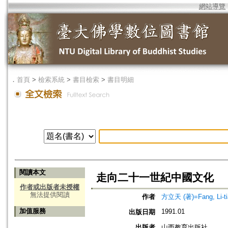
網站導覽
．
首頁
>
檢索系統
>
書目檢索
>
書目明細
閱讀本文
走向二十一世紀中國文化
作者或出版者未授權
無法提供閱讀
作者
方立天 (著)=Fang, Li-tia
加值服務
1991.01
出版日期
出版者
山西教育出版社