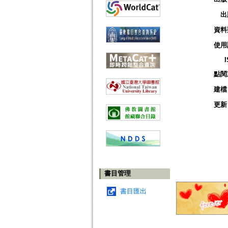
出
資料
使用
點閱
建檔
更新
書目管理
書目匯出