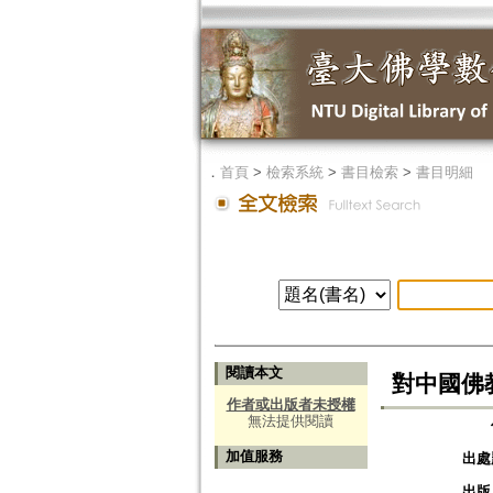
．
首頁
>
檢索系統
>
書目檢索
>
書目明細
閱讀本文
對中國佛
作者或出版者未授權
無法提供閱讀
加值服務
出處
出版