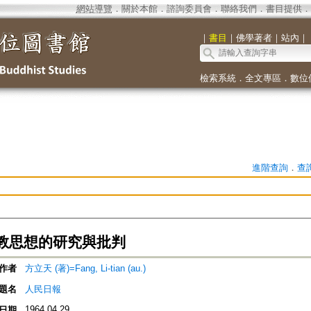
網站導覽
．
關於本館
．
諮詢委員會
．
聯絡我們
．
書目提供
．
｜
書目
｜
佛學著者
｜
站內
｜
檢索系統
．
全文專區
．
數位
進階查詢
．
查
教思想的研究與批判
作者
方立天 (著)=Fang, Li-tian (au.)
題名
人民日報
1964.04.29
日期