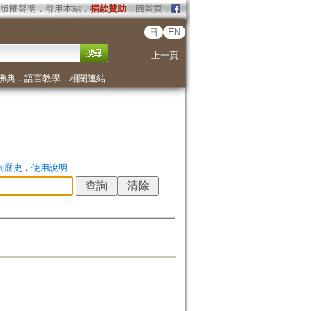
版權聲明
．
引用本站
．
捐款贊助
．
回首頁
．
日
EN
上一頁
佛典
．
語言教學
．
相關連結
詢歷史
．
使用說明