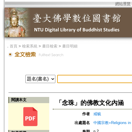
網站導覽
．
首頁
>
檢索系統
>
書目檢索
>
書目明細
閱讀本文
「念珠」的佛教文化內涵
作者
戒毓
出處題名
中國宗教=Religions in
n.2
卷期