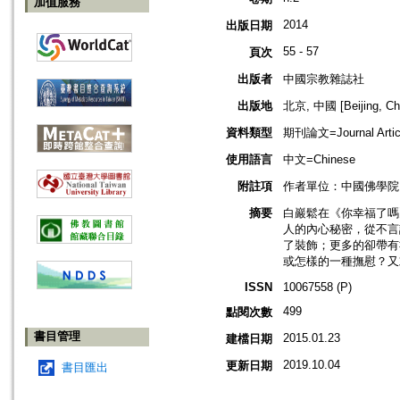
加值服務
2014
出版日期
55 - 57
頁次
出版者
中國宗教雜誌社
出版地
北京, 中國 [Beijing, Ch
資料類型
期刊論文=Journal Artic
使用語言
中文=Chinese
附註項
作者單位：中國佛學院
摘要
白巖鬆在《你幸福了嗎
人的內心秘密，從不言
了裝飾；更多的卻帶有
或怎樣的一種撫慰？又
ISSN
10067558 (P)
499
點閱次數
書目管理
2015.01.23
建檔日期
2019.10.04
更新日期
書目匯出