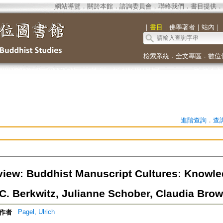
網站導覽
．
關於本館
．
諮詢委員會
．
聯絡我們
．
書目提供
．
｜
書目
｜
佛學著者
｜
站內
｜
檢索系統
．
全文專區
．
數位
進階查詢
．
查
iew: Buddhist Manuscript Cultures: Knowled
C. Berkwitz, Julianne Schober, Claudia Bro
Pagel, Ulrich
作者