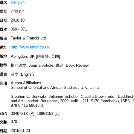
Religion
題名
v.40 n.4
卷期
2010.10
日期
369 - 371
頁次
Taylor & Francis Ltd
版者
http://www.tandf.co.uk/
網址
版地
Abingdon, UK [阿賓登, 英國]
類型
期刊論文=Journal Article; 書評=Book Review
語言
英文=English
Author Affiliations:
註項
School of Oriental and African Studies , U.K. E-mail:
Stephen C. Berkwitz, Julianne Schober, Claudia Brown, eds., Buddhist 
and Art. London: Routledge, 2009, xviii + 211, $170 (hardback), ISBN:
978 0 415 59613 8.
ISSN
0048721X (P); 10961151 (E)
370
次數
2015.01.23
日期