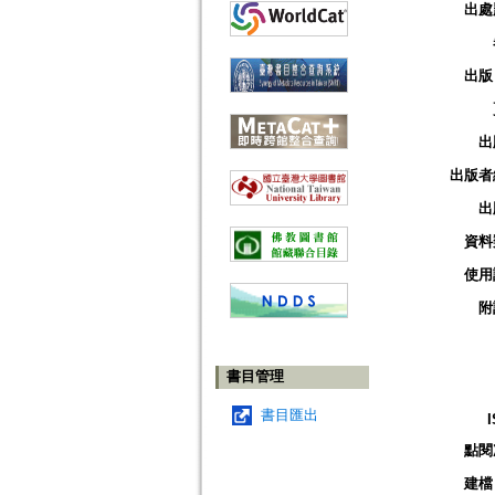
出處
出版
出
出版者
出
資料
使用
附
書目管理
書目匯出
點閱
建檔