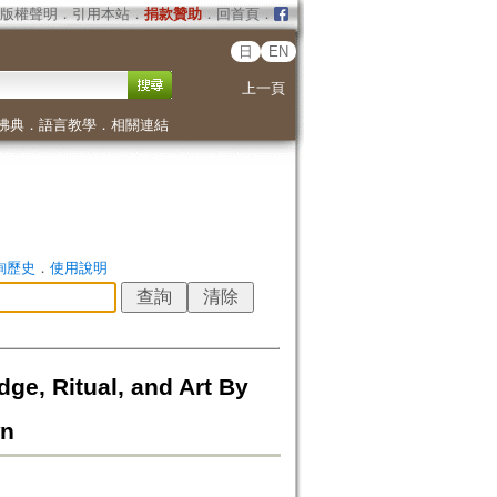
版權聲明
．
引用本站
．
捐款贊助
．
回首頁
．
日
EN
上一頁
佛典
．
語言教學
．
相關連結
詢歷史
．
使用說明
ge, Ritual, and Art By
wn