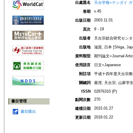
出處題名
天台学報=テンダイ ガクホウ=J
v.45
卷期
2003.11.01
出版日期
9 - 19
頁次
出版者
天台宗総合研究センタ
出版地
滋賀, 日本 [Shiga, Jap
資料類型
期刊論文=Journal Artic
使用語言
日文=Japanese
附註項
平成十四年度天台宗教
關鍵詞
最澄; 天台宗; 山家学
ISSN
02876310 (P)
270
點閱次數
書目管理
2015.01.27
建檔日期
書目匯出
2018.01.22
更新日期