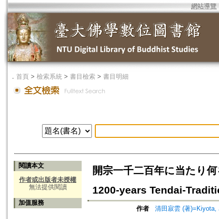
網站導覽
．
首頁
>
檢索系統
>
書目檢索
>
書目明細
閱讀本文
開宗一千二百年に当たり何をどうするか
作者或出版者未授權
無法提供閱讀
1200-years Tendai-Tradit
加值服務
作者
清田寂雲 (著)=Kiyota, J