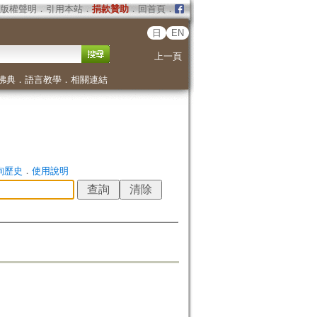
版權聲明
．
引用本站
．
捐款贊助
．
回首頁
．
日
EN
上一頁
佛典
．
語言教學
．
相關連結
詢歷史
．
使用說明