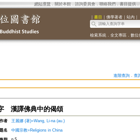
網站導覽
．
關於本館
．
諮詢委員會
．
聯絡我們
．
書目提供
．
｜
書目
｜
佛學著者
｜
站內
｜
檢索系統
．
全文專區
．
數位
進階查詢
．
查
字 漢譯佛典中的偈頌
作者
王麗娜 (著)=Wang, Li-na (au.)
題名
中國宗教=Religions in China
n.5
卷期