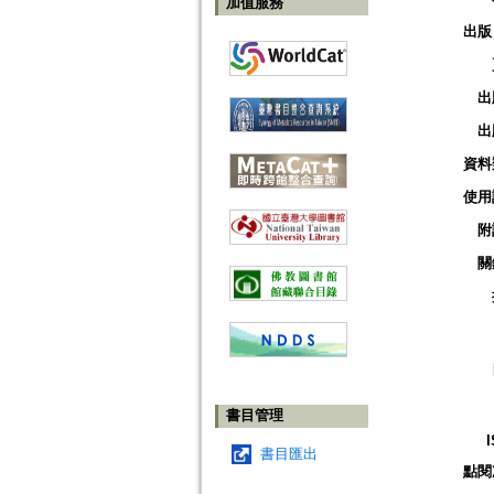
加值服務
出版
出
出
資料
使用
附
關
書目管理
書目匯出
點閱