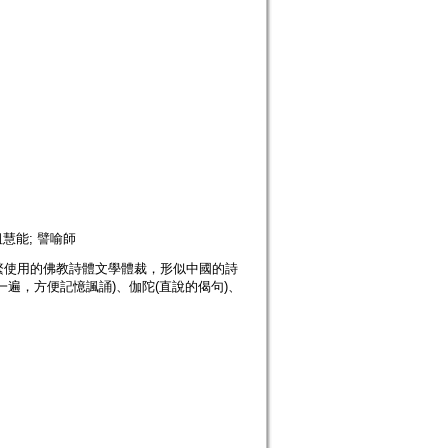
祖慧能; 譬喻師
繁使用的佛教詩體文學體裁，形似中國的詩
遍，方便記憶諷誦)、伽陀(直說的偈句)、