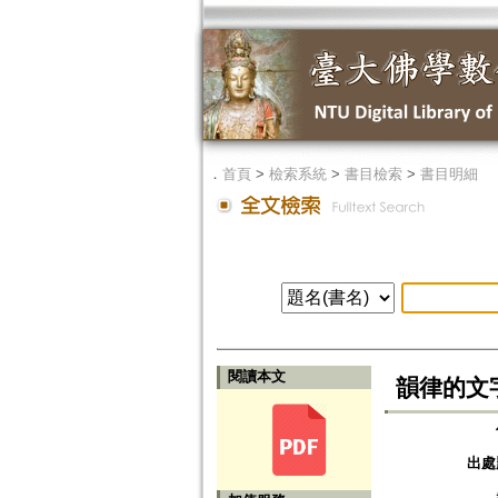
．
首頁
>
檢索系統
>
書目檢索
>
書目明細
閱讀本文
韻律的文
出處