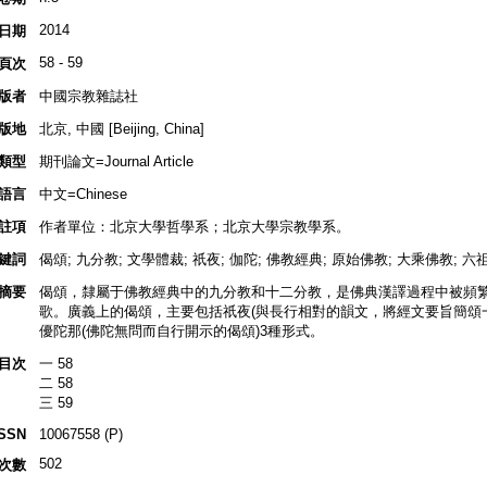
2014
日期
58 - 59
頁次
版者
中國宗教雜誌社
版地
北京, 中國 [Beijing, China]
類型
期刊論文=Journal Article
語言
中文=Chinese
註項
作者單位：北京大學哲學系；北京大學宗教學系。
鍵詞
偈頌; 九分教; 文學體裁; 祇夜; 伽陀; 佛教經典; 原始佛教; 大乘佛教; 六
摘要
偈頌，隸屬于佛教經典中的九分教和十二分教，是佛典漢譯過程中被頻
歌。廣義上的偈頌，主要包括祇夜(與長行相對的韻文，將經文要旨簡頌一
優陀那(佛陀無問而自行開示的偈頌)3種形式。
目次
一 58
二 58
三 59
ISSN
10067558 (P)
502
次數