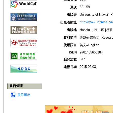
32 - 59
頁次
University of Hawaiʻi 
出版者
http://www.uhpress.haw
出版者網址
出版地
Honolulu, HI, US 
資料類型
專題研究論文=Research
使用語言
英文=English
ISBN
9781435666184
377
點閱次數
2015.02.03
建檔日期
書目管理
書目匯出