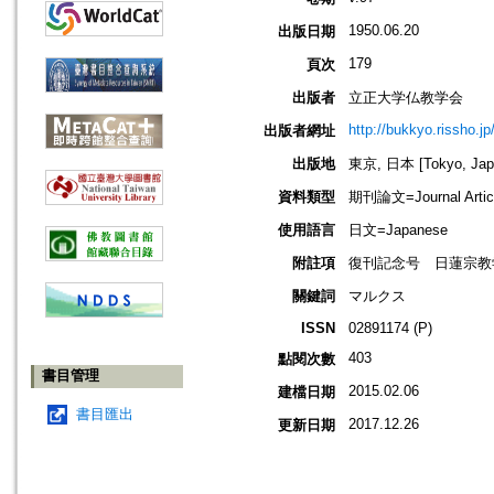
1950.06.20
出版日期
179
頁次
出版者
立正大学仏教学会
http://bukkyo.rissho.jp
出版者網址
出版地
東京, 日本 [Tokyo, Jap
資料類型
期刊論文=Journal Artic
使用語言
日文=Japanese
附註項
復刊記念号 日蓮宗教
關鍵詞
マルクス
ISSN
02891174 (P)
403
點閱次數
書目管理
2015.02.06
建檔日期
書目匯出
2017.12.26
更新日期