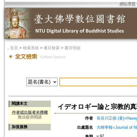
網站導覽
．
首頁
>
檢索系統
>
書目檢索
>
書目明細
閱讀本文
イデオロギー論と宗教的真
作者或出版者未授權
無法提供閱讀
作者
長谷川正徳 (著)=Hasegaw
加值服務
出處題名
大崎學報=Journal of 
v.97
卷期