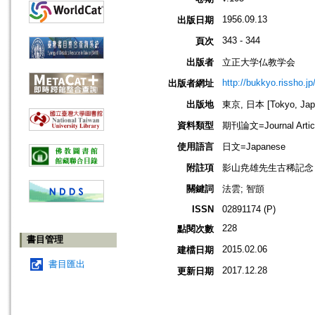
1956.09.13
出版日期
343 - 344
頁次
出版者
立正大学仏教学会
http://bukkyo.rissho.jp
出版者網址
出版地
東京, 日本 [Tokyo, Jap
資料類型
期刊論文=Journal Artic
使用語言
日文=Japanese
附註項
影山尭雄先生古稀記念
關鍵詞
法雲; 智顗
ISSN
02891174 (P)
228
點閱次數
書目管理
2015.02.06
建檔日期
書目匯出
2017.12.28
更新日期