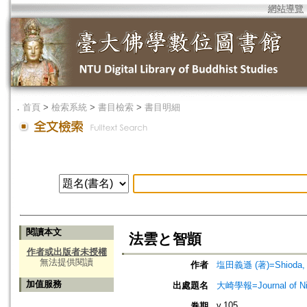
網站導覽
．
首頁
>
檢索系統
>
書目檢索
>
書目明細
閱讀本文
法雲と智顗
作者或出版者未授權
無法提供閱讀
作者
塩田義遜 (著)=Shioda, G
加值服務
出處題名
大崎學報=Journal of 
v.105
卷期