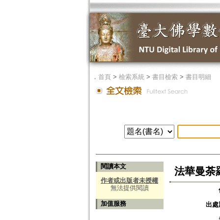
．
首頁
>
檢索系統
>
書目檢索
>
書目明細
閱讀本文
法華曼荼
作者或出版者未授權
無法提供閱讀
加值服務
出處