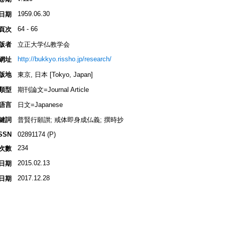
1959.06.30
日期
64 - 66
頁次
版者
立正大学仏教学会
http://bukkyo.rissho.jp/research/
網址
版地
東京, 日本 [Tokyo, Japan]
類型
期刊論文=Journal Article
語言
日文=Japanese
鍵詞
普賢行願讃; 戒体即身成仏義; 撰時抄
SSN
02891174 (P)
234
次數
2015.02.13
日期
2017.12.28
日期