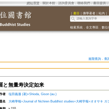
網站導覽
．
關於本館
．
諮詢委員會
．
聯絡我們
．
書目提供
．
｜
書目
｜
佛學著者
｜
站內
｜
檢索系統
．
全文專區
．
數位
進階查詢
．
查
羅と無量寿決定如来
作者
塩田義遜 (著)=Shioda, Gison (au.)
題名
大崎學報=Journal of Nichiren Buddhist studies=大崎学報=オオサキ 
v.110
卷期