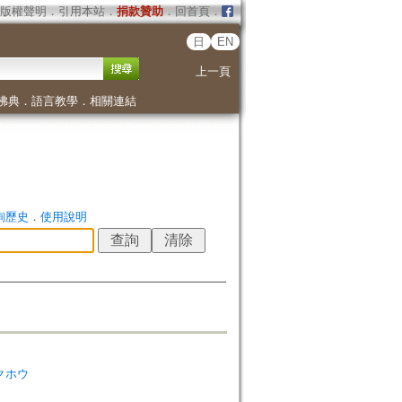
版權聲明
．
引用本站
．
捐款贊助
．
回首頁
．
日
EN
上一頁
佛典
．
語言教學
．
相關連結
詢歷史
．
使用說明
ガクホウ