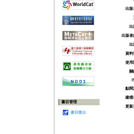
出版
出
出版者
出
資料
使用
關
I
點閱
建檔
書目管理
更新
書目匯出