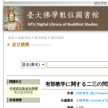
網站導覽
．
首頁
>
檢索系統
>
書目檢索
>
書目明細
閱讀本文
有部教学に関する二三の問
作者或出版者未授權
無法提供閱讀
作者
河村孝照 (著)=Kawamura
加值服務
出處題名
大崎學報=Journal of 
v.110
卷期