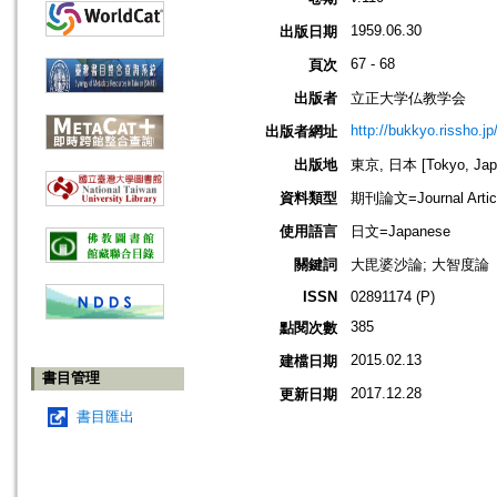
1959.06.30
出版日期
67 - 68
頁次
出版者
立正大学仏教学会
http://bukkyo.rissho.jp
出版者網址
出版地
東京, 日本 [Tokyo, Jap
資料類型
期刊論文=Journal Artic
使用語言
日文=Japanese
關鍵詞
大毘婆沙論; 大智度論
ISSN
02891174 (P)
385
點閱次數
2015.02.13
建檔日期
書目管理
2017.12.28
更新日期
書目匯出