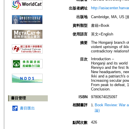
http://asiacenter.harva
出版者網址
出版地
Cambridge, MA, U
資料類型
書籍=Book
使用語言
英文=English
The Honganji branch of
摘要
violent uprisings of ik
contradictory relations
Introduction --
目次
Honganji and its world 
Rennyo and the first Ik
New headquarters, new 
Ikki and a patriarch's 
Increasing secular pow
From peak to defeat, 1
Conclusion.
ISBN
9780674025097
書目管理
相關書評
Book Review: War an
書目匯出
論)
426
點閱次數