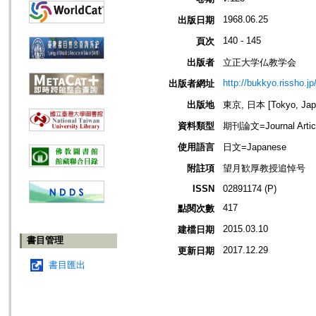
1968.06.25
出版日期
140 - 145
頁次
出版者
立正大学仏教学会
http://bukkyo.rissho.jp
出版者網址
出版地
東京, 日本 [Tokyo, Jap
資料類型
期刊論文=Journal Artic
使用語言
日文=Japanese
附註項
望月歓厚教授追悼号
ISSN
02891174 (P)
417
點閱次數
2015.03.10
建檔日期
書目管理
2017.12.29
更新日期
書目匯出