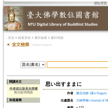
網站導覽
．
首頁
>
檢索系統
>
書目檢索
>
書目明細
閱讀本文
思い出すままに
作者或出版者未授權
無法提供閱讀
作者
勝呂信静 (著)=Suguro, Sh
加值服務
出處題名
大崎學報=Journal of 
v.123
卷期