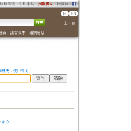
版權聲明
．
引用本站
．
捐款贊助
．
回首頁
．
日
EN
上一頁
佛典
．
語言教學
．
相關連結
詢歷史
．
使用說明
ガクホウ