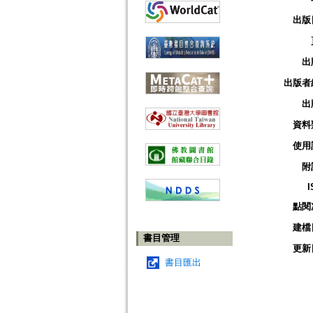
出版
出
出版者
出
資料
使用
附
I
點閱
建檔
書目管理
更新
書目匯出