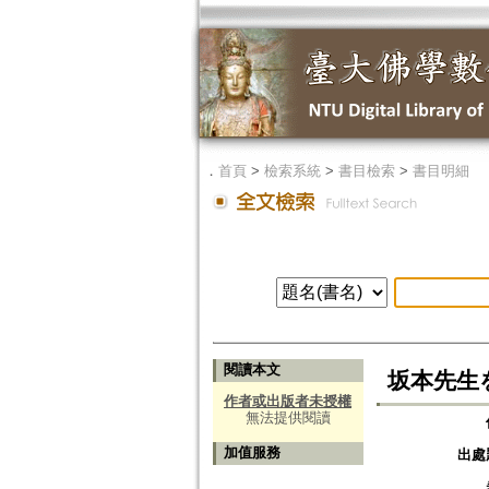
．
首頁
>
檢索系統
>
書目檢索
>
書目明細
閱讀本文
坂本先生
作者或出版者未授權
無法提供閱讀
加值服務
出處