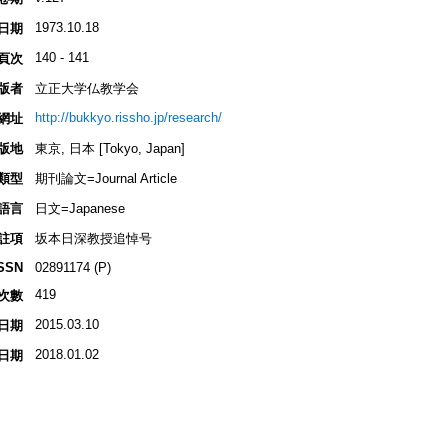
1973.10.18
日期
140 - 141
頁次
版者
立正大学仏教学会
http://bukkyo.rissho.jp/research/
網址
版地
東京, 日本 [Tokyo, Japan]
類型
期刊論文=Journal Article
語言
日文=Japanese
註項
坂本日深教授追悼号
SSN
02891174 (P)
419
次數
2015.03.10
日期
2018.01.02
日期