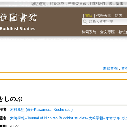
網站導覽
．
關於本館
．
諮詢委員會
．
聯絡我們
．
書目提供
．
｜
書目
｜
佛學著者
｜
站內
｜
檢索系統
．
全文專區
．
數位
進階查詢
．
查
をしのぶ
作者
河村孝照 (著)=Kawamura, Kosho (au.)
題名
大崎學報=Journal of Nichiren Buddhist studies=大崎学報=オオサキ 
v.127
卷期