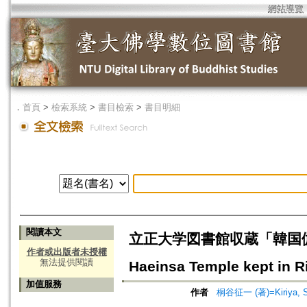
網站導覽
．
首頁
>
檢索系統
>
書目檢索
>
書目明細
閱讀本文
立正大学図書館収蔵「韓国伽耶山海
作者或出版者未授權
無法提供閱讀
Haeinsa Temple kept in R
加值服務
作者
桐谷征一 (著)=Kiriya, Sei