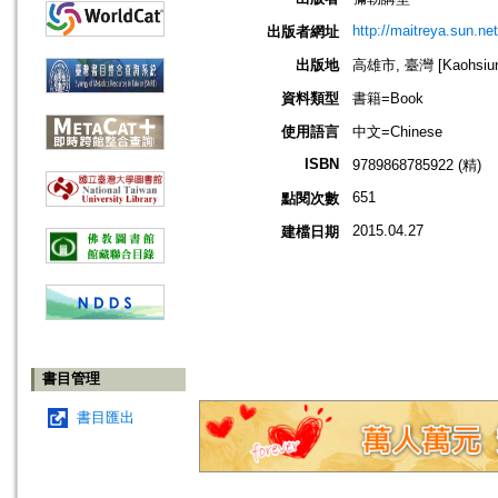
http://maitreya.sun.net
出版者網址
出版地
高雄市, 臺灣 [Kaohsiung
資料類型
書籍=Book
使用語言
中文=Chinese
ISBN
9789868785922 (精)
651
點閱次數
2015.04.27
建檔日期
書目管理
書目匯出