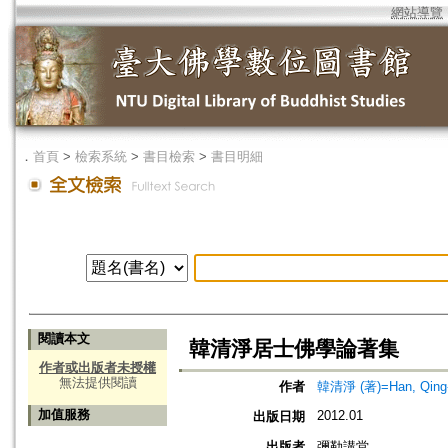
網站導覽
．
首頁
>
檢索系統
>
書目檢索
>
書目明細
閱讀本文
韓清淨居士佛學論著集
作者或出版者未授權
無法提供閱讀
作者
韓清淨 (著)=Han, Qing-j
加值服務
2012.01
出版日期
出版者
彌勒講堂