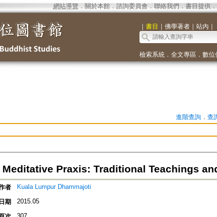
網站導覽
．
關於本館
．
諮詢委員會
．
聯絡我們
．
書目提供
．
｜
書目
｜
佛學著者
｜
站內
｜
檢索系統
．
全文專區
．
數位
進階查詢
．
查
 Meditative Praxis: Traditional Teachings a
Kuala Lumpur Dhammajoti
作者
2015.05
日期
307
頁次