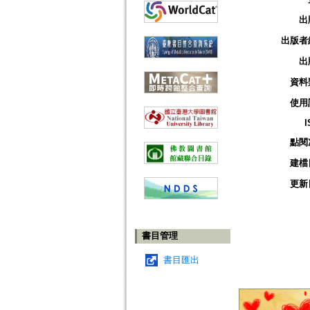
出
出版者
出
資料
使用
I
點閱
建檔
更新
書目管理
書目匯出