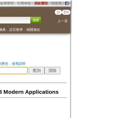
版權聲明
．
引用本站
．
捐款贊助
．
回首頁
．
日
EN
上一頁
佛典
．
語言教學
．
相關連結
詢歷史
．
使用說明
nd Modern Applications