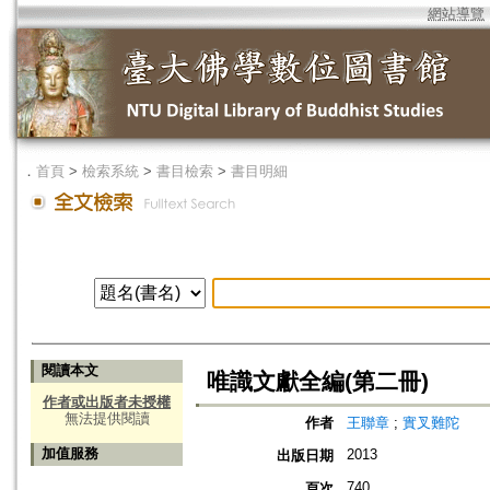
網站導覽
．
首頁
>
檢索系統
>
書目檢索
>
書目明細
閱讀本文
唯識文獻全編(第二冊)
作者或出版者未授權
無法提供閱讀
作者
王聯章
;
實叉難陀
加值服務
2013
出版日期
740
頁次