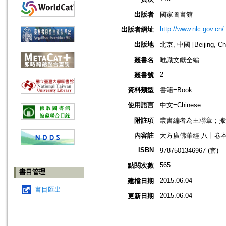
出版者
國家圖書館
http://www.nlc.gov.cn/
出版者網址
出版地
北京, 中國 [Beijing, Ch
叢書名
唯識文獻全編
2
叢書號
資料類型
書籍=Book
使用語言
中文=Chinese
附註項
叢書編者為王聯章；據
內容註
大方廣佛華經 八十卷本
ISBN
9787501346967 (套)
565
點閱次數
書目管理
2015.06.04
建檔日期
書目匯出
2015.06.04
更新日期