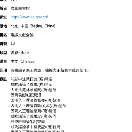
版者
國家圖書館
http://www.nlc.gov.cn/
網址
版地
北京, 中國 [Beijing, China]
書名
唯識文獻全編
18
書號
類型
書籍=Book
語言
中文=Chinese
註項
叢書編者為王聯章；據據大正新脩大藏經影印。
容註
能顯中邊慧日論/(唐)慧沼
成唯識論了義燈/(唐)慧沼
大乘法苑林章補闕/(唐)慧沼
因明義斷/(唐)慧沼
因明入正理論義纂要/(唐)慧沼
因明入正理論義斷(別本)/(唐)慧沼
因明入正理論續疏/(唐)慧沼
成唯識論了義燈記/(唐)智周
註成唯識論/(唐)智周
成為識論掌中樞要記/(唐)智周