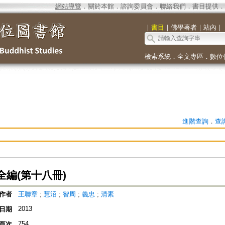
網站導覽
．
關於本館
．
諮詢委員會
．
聯絡我們
．
書目提供
．
｜
書目
｜
佛學著者
｜
站內
｜
檢索系統
．
全文專區
．
數位
進階查詢
．
查
全編(第十八冊)
作者
王聯章
;
慧沼
;
智周
;
義忠
;
清素
2013
日期
754
頁次