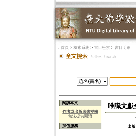
．
首頁
>
檢索系統
>
書目檢索
>
書目明細
閱讀本文
唯識文獻
作者或出版者未授權
無法提供閱讀
加值服務
出版