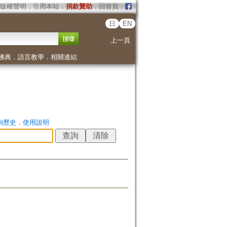
版權聲明
．
引用本站
．
捐款贊助
．
回首頁
．
日
EN
上一頁
佛典
．
語言教學
．
相關連結
詢歷史
．
使用說明