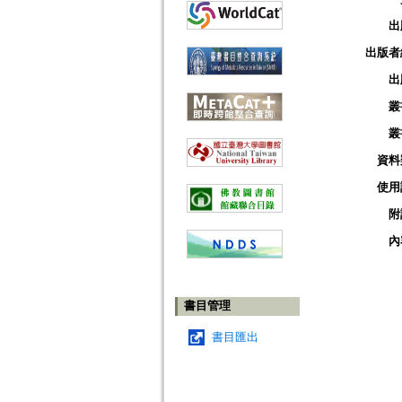
出
出版者
出
叢
叢
資料
使用
附
內
書目管理
書目匯出