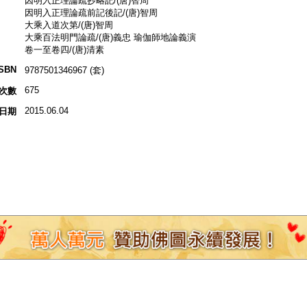
因明入正理論疏抄略記/(唐)智周
因明入正理論疏前記後記/(唐)智周
大乘入道次第/(唐)智周
大乘百法明門論疏/(唐)義忠 瑜伽師地論義演
卷一至卷四/(唐)清素
ISBN
9787501346967 (套)
675
次數
2015.06.04
日期