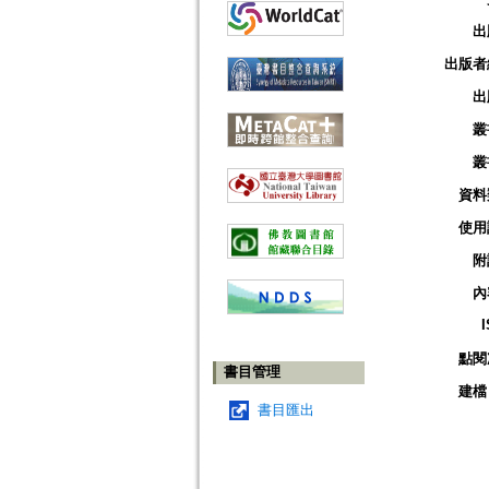
出
出版者
出
叢
叢
資料
使用
附
內
點閱
書目管理
建檔
書目匯出