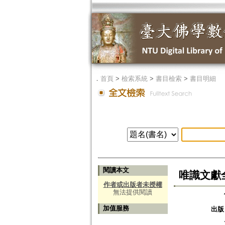
．
首頁
>
檢索系統
>
書目檢索
>
書目明細
閱讀本文
唯識文獻
作者或出版者未授權
無法提供閱讀
加值服務
出版