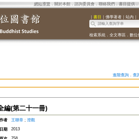
網站導覽
．
關於本館
．
諮詢委員會
．
聯絡我們
．
書目提供
．
｜
書目
｜
佛學著者
｜
站內
｜
檢索系統
．
全文專區
．
數位
進階查詢
．
查
全編(第二十一冊)
作者
王聯章
;
澄觀
2013
日期
758
頁次