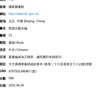
版者
國家圖書館
http://www.nlc.gov.cn/
網址
版地
北京, 中國 [Beijing, China]
書名
唯識文獻全編
21
書號
類型
書籍=Book
語言
中文=Chinese
註項
叢書編者為王聯章；據民國印本經影印。
容註
大方廣佛華嚴經疏鈔會本 (卷第二十六至卷第五十八)/(唐)澄觀
ISBN
9787501346967 (套)
598
次數
2015.06.04
日期