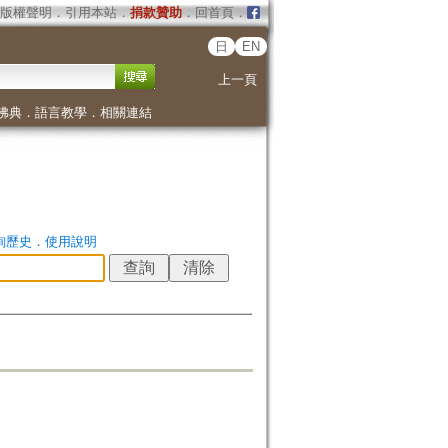
版權聲明
．
引用本站
．
捐款贊助
．
回首頁
．
日
EN
上一頁
佛典
．
語言教學
．
相關連結
詢歷史
．
使用說明