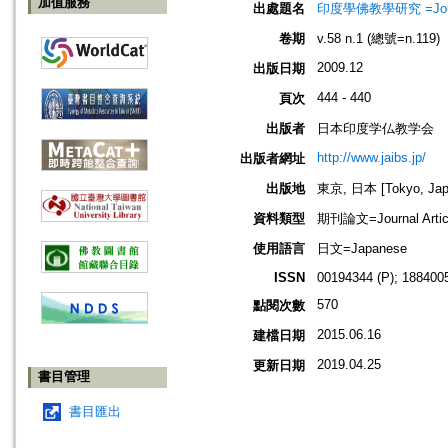
加值服務
出處題名
印度學佛教學研究 =Journal 
卷期
v.58 n.1 (總號=n.119)
2009.12
出版日期
444 - 440
頁次
出版者
日本印度学仏教学会
http://www.jaibs.jp/
出版者網址
出版地
東京, 日本 [Tokyo, Jap
資料類型
期刊論文=Journal Artic
使用語言
日文=Japanese
ISSN
00194344 (P); 1884005
570
點閱次數
2015.06.16
建檔日期
2019.04.25
更新日期
書目管理
書目匯出