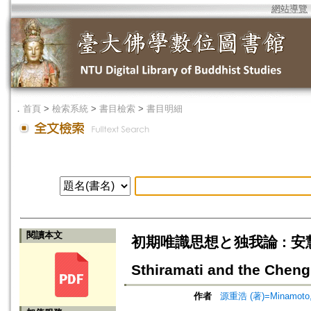
網站導覽
．
首頁
>
檢索系統
>
書目檢索
>
書目明細
閱讀本文
初期唯識思想と独我論 : 安慧と『成
Sthiramati and the Che
作者
源重浩 (著)=Minamoto, 