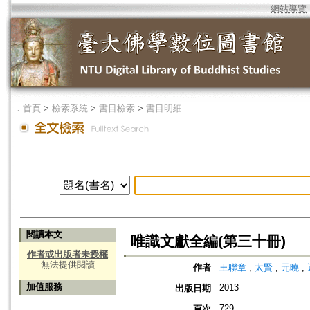
網站導覽
．
首頁
>
檢索系統
>
書目檢索
>
書目明細
閱讀本文
唯識文獻全編(第三十冊)
作者或出版者未授權
無法提供閱讀
作者
王聯章
;
太賢
;
元曉
;
加值服務
2013
出版日期
729
頁次