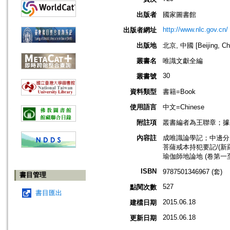
出版者
國家圖書館
http://www.nlc.gov.cn/
出版者網址
出版地
北京, 中國 [Beijing, Ch
叢書名
唯識文獻全編
30
叢書號
資料類型
書籍=Book
使用語言
中文=Chinese
附註項
叢書編者為王聯章；據
內容註
成唯識論學記；中邊分別
菩薩戒本持犯要記/(新
瑜伽師地論地 (卷第一至
ISBN
9787501346967 (套)
書目管理
527
點閱次數
書目匯出
2015.06.18
建檔日期
2015.06.18
更新日期