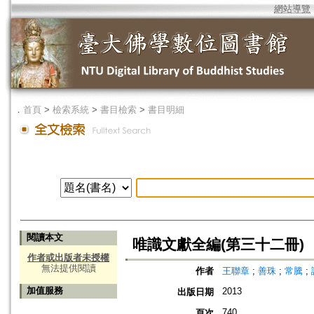
網站導覽
．
首頁
>
檢索系統
>
書目檢索
>
書目明細
閱讀本文
唯識文獻全編(第三十二冊)
作者或出版者未授權
無法提供閱讀
作者
王聯章
;
善珠
;
常騰
;
加值服務
2013
出版日期
740
頁次