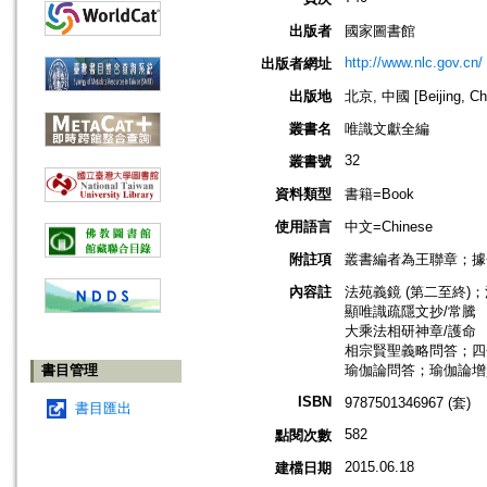
出版者
國家圖書館
http://www.nlc.gov.cn/
出版者網址
出版地
北京, 中國 [Beijing, Ch
叢書名
唯識文獻全編
32
叢書號
資料類型
書籍=Book
使用語言
中文=Chinese
附註項
叢書編者為王聯章；據
內容註
法苑義鏡 (第二至終
顯唯識疏隱文抄/常騰
大乘法相研神章/護命
相宗賢聖義略問答；四
書目管理
瑜伽論問答；瑜伽論增賀
ISBN
9787501346967 (套)
書目匯出
582
點閱次數
2015.06.18
建檔日期