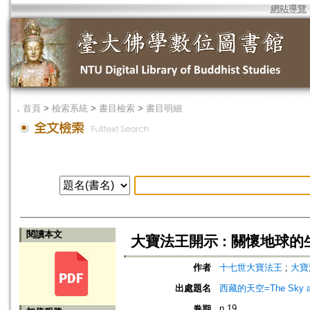
網站導覽
．
首頁
>
檢索系統
>
書目檢索
>
書目明細
閱讀本文
大寶法王開示 : 關懷地球的
作者
十七世大寶法王
;
大寶
出處題名
西藏的天空=The Sky ab
n.19
卷期