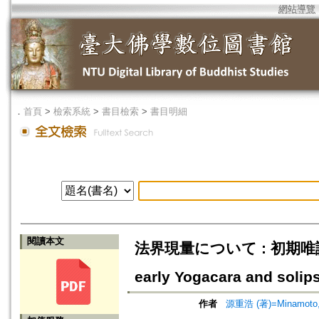
網站導覽
．
首頁
>
檢索系統
>
書目檢索
>
書目明細
閱讀本文
法界現量について : 初期唯識思想と
early Yogacara and solip
作者
源重浩 (著)=Minamoto, 