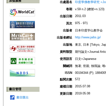
加值服務
出處題名
印度學佛教學研究 =Journal 
卷期
v.59 n.2 (總號=n.123)
2011.03
出版日期
975 - 971
頁次
出版者
日本印度学仏教学会
http://www.jaibs.jp/
出版者網址
出版地
東京, 日本 [Tokyo, Jap
資料類型
期刊論文=Journal Artic
使用語言
日文=Japanese
關鍵詞
無著; 世親; 独我論;
ISSN
00194344 (P); 1884005
572
點閱次數
2015.07.08
建檔日期
書目管理
2019.05.08
更新日期
書目匯出