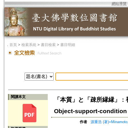
網站導覽
．
首頁
>
檢索系統
>
書目檢索
>
書目明細
閱讀本文
「本質」と「疎所縁縁」 : 初期
Object-support-condition
作者
源重浩 (著)=Minamoto, 