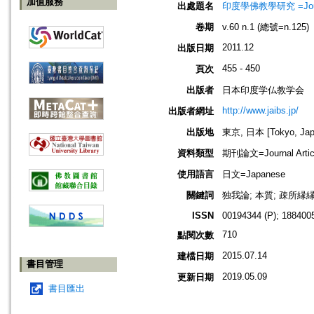
加值服務
出處題名
印度學佛教學研究 =Journal 
卷期
v.60 n.1 (總號=n.125)
2011.12
出版日期
455 - 450
頁次
出版者
日本印度学仏教学会
http://www.jaibs.jp/
出版者網址
出版地
東京, 日本 [Tokyo, Jap
資料類型
期刊論文=Journal Artic
使用語言
日文=Japanese
關鍵詞
独我論; 本質; 疎所縁
ISSN
00194344 (P); 1884005
710
點閱次數
2015.07.14
建檔日期
書目管理
2019.05.09
更新日期
書目匯出