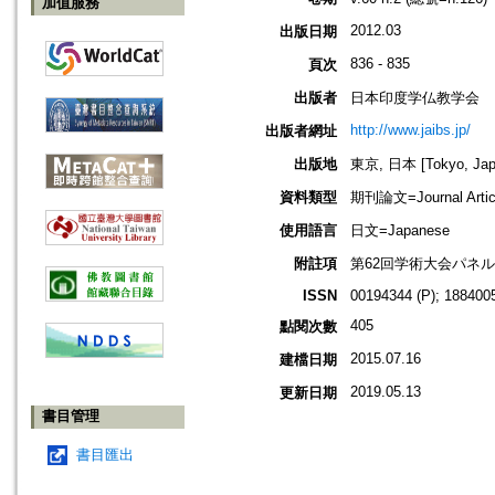
加值服務
2012.03
出版日期
836 - 835
頁次
出版者
日本印度学仏教学会
http://www.jaibs.jp/
出版者網址
出版地
東京, 日本 [Tokyo, Jap
資料類型
期刊論文=Journal Artic
使用語言
日文=Japanese
附註項
第62回学術大会パネ
ISSN
00194344 (P); 1884005
405
點閱次數
2015.07.16
建檔日期
2019.05.13
更新日期
書目管理
書目匯出