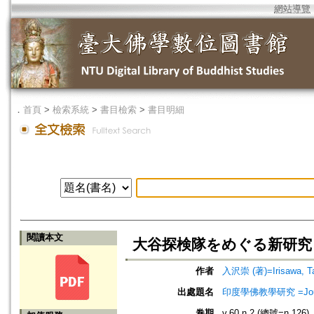
網站導覽
．
首頁
>
檢索系統
>
書目檢索
>
書目明細
閱讀本文
大谷探検隊をめぐる新研究
作者
入沢崇 (著)=Irisawa, Tak
出處題名
印度學佛教學研究 =Journal 
卷期
v.60 n.2 (總號=n.126)