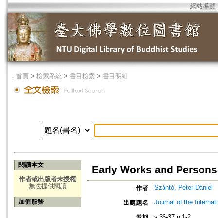
網站導覽
．
首頁
>
檢索系統
>
書目檢索
>
書目明細
閱讀本文
Early Works and Persons 
作者或出版者未授權
無法提供閱讀
Szántó, Péter-Dániel
作者
加值服務
Journal of the Interna
出處題名
v.36-37 n.1-2
卷期