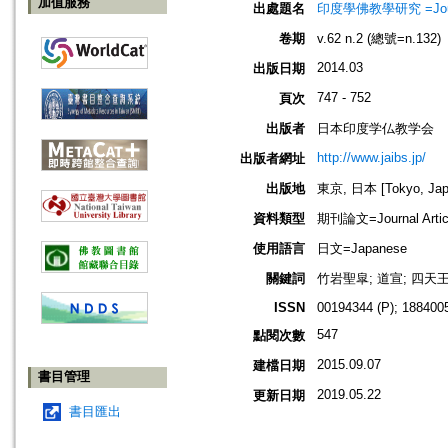
加值服務
出處題名
印度學佛教學研究 =Journal 
卷期
v.62 n.2 (總號=n.132)
2014.03
出版日期
747 - 752
頁次
出版者
日本印度学仏教学会
http://www.jaibs.jp/
出版者網址
出版地
東京, 日本 [Tokyo, Jap
資料類型
期刊論文=Journal Artic
使用語言
日文=Japanese
關鍵詞
竹岩聖皐; 道宣; 四天
ISSN
00194344 (P); 1884005
547
點閱次數
2015.09.07
建檔日期
書目管理
2019.05.22
更新日期
書目匯出