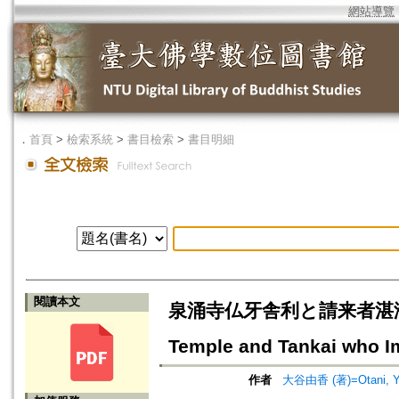
網站導覽
．
首頁
>
檢索系統
>
書目檢索
>
書目明細
閱讀本文
泉涌寺仏牙舎利と請来者湛海について=
Temple and Tankai who Im
作者
大谷由香 (著)=Otani, Yu