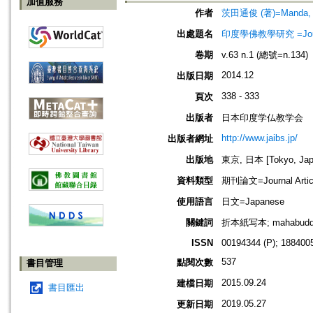
加值服務
作者
茨田通俊 (著)=Manda, Mi
出處題名
印度學佛教學研究 =Journal 
卷期
v.63 n.1 (總號=n.134)
2014.12
出版日期
338 - 333
頁次
出版者
日本印度学仏教学会
http://www.jaibs.jp/
出版者網址
出版地
東京, 日本 [Tokyo, Jap
資料類型
期刊論文=Journal Artic
使用語言
日文=Japanese
關鍵詞
折本紙写本; mahabud
ISSN
00194344 (P); 1884005
537
點閱次數
書目管理
2015.09.24
建檔日期
書目匯出
2019.05.27
更新日期