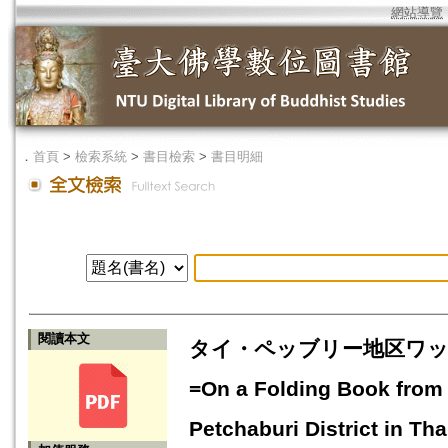
網站導覽
．
首頁
>
檢索系統
>
書目檢索
>
書目明細
閱讀本文
タイ・ペッブリー地区ワッ
=On a Folding Book from 
Petchaburi District in Tha